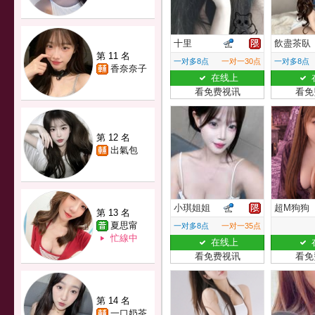
十里
飲盡茶臥
第 11 名
一对多8点
一对一30点
一对多8点
香奈奈子
在线上
看免费视讯
看免
第 12 名
出氣包
小琪姐姐
超M狗狗
第 13 名
夏思甯
一对多8点
一对一35点
忙線中
在线上
看免费视讯
看免
第 14 名
一口奶茶