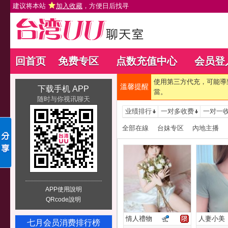
建议将本站
加入收藏
，方便日后找寻
回首页
免费专区
点数充值中心
会员登
使用第三方代充，可能導
溫馨提醒
下载手机 APP
當。
随时与你视讯聊天
业绩排行
一对多收费
一对一
全部在線
台妹专区
內地主播
APP使用說明
QRcode說明
情人禮物
人妻小美
七月会员消费排行榜