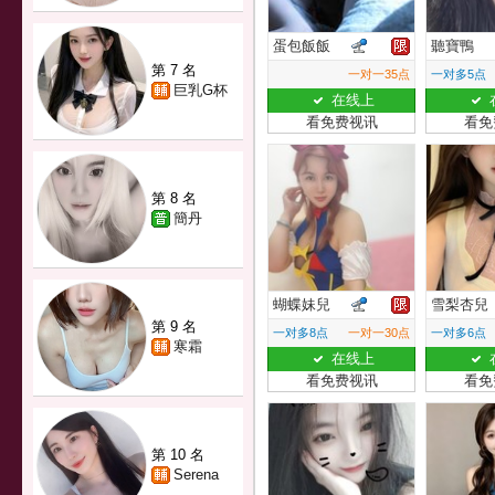
蛋包飯飯
聽寶鴨
第 7 名
一对一35点
一对多5点
巨乳G杯
在线上
看免费视讯
看免
第 8 名
簡丹
蝴蝶妹兒
雪梨杏兒
第 9 名
一对多8点
一对一30点
一对多6点
寒霜
在线上
看免费视讯
看免
第 10 名
Serena