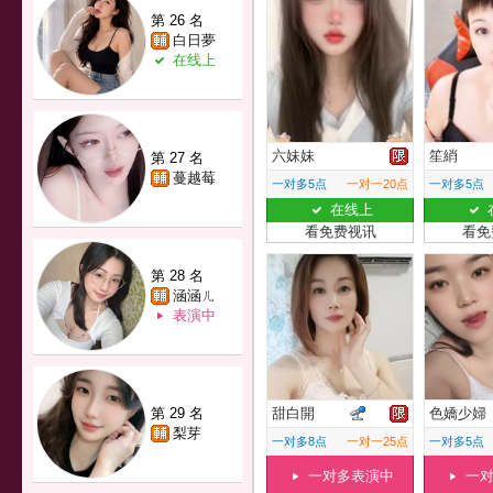
第 26 名
白日夢
在线上
六妹妹
笙綃
第 27 名
蔓越莓
一对多5点
一对一20点
一对多5点
在线上
看免费视讯
看免
第 28 名
涵涵ㄦ
表演中
第 29 名
甜白開
色嬌少婦
梨芽
一对多8点
一对一25点
一对多5点
一对多表演中
一