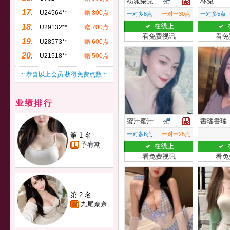
窈窕朵兒
林兔
17.
U24564**
赠 800点
一对多8点
一对一30点
一对多5点
在线上
18.
U29132**
赠 700点
看免费视讯
看免
19.
U28573**
赠 600点
20.
U21518**
赠 500点
~ 恭喜以上会员 获得免费点数 ~
业绩排行
蜜汁蜜汁
書瑤書瑤
一对多6点
一对一25点
第 1 名
予宥期
在线上
看免费视讯
看免
第 2 名
九尾奈奈