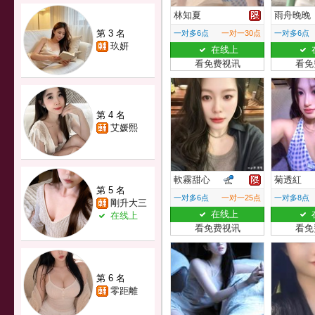
林知夏
雨舟晚晚
第 3 名
一对多6点
一对一30点
一对多6点
玖妍
在线上
看免费视讯
看免
第 4 名
艾媛熙
軟霧甜心
菊透紅
第 5 名
一对多6点
一对一25点
一对多8点
剛升大三
在线上
在线上
看免费视讯
看免
第 6 名
零距離