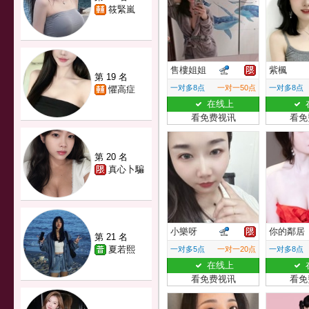
筱緊嵐
售樓姐姐
紫楓
第 19 名
一对多8点
一对一50点
一对多8点
懼高症
在线上
看免费视讯
看免
第 20 名
真心卜騙
小樂呀
你的鄰居
第 21 名
夏若熙
一对多5点
一对一20点
一对多8点
在线上
看免费视讯
看免