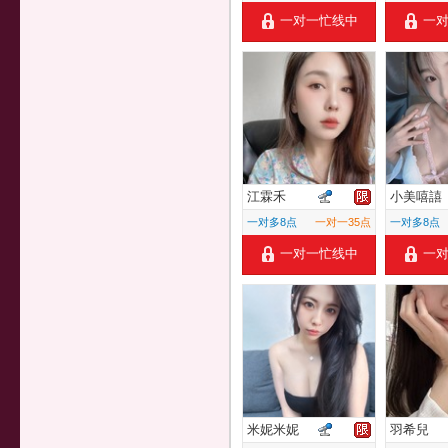
一对一忙线中
一
江霖禾
小美嘻譆
一对多8点
一对一35点
一对多8点
一对一忙线中
一
米妮米妮
羽希兒