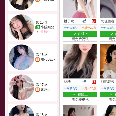
桃子婗
勾魂使者
第 15 名
小饅頭兒
一对多5点
一对一20点
一对多2点
忙線中
在线上
看免费视讯
看免
第 16 名
甜心Baby
悠糖
好玩嫂嫂
第 17 名
一对多5点
一对一20点
一对多8点
沐沐m
在线上
看免费视讯
看免
第 18 名