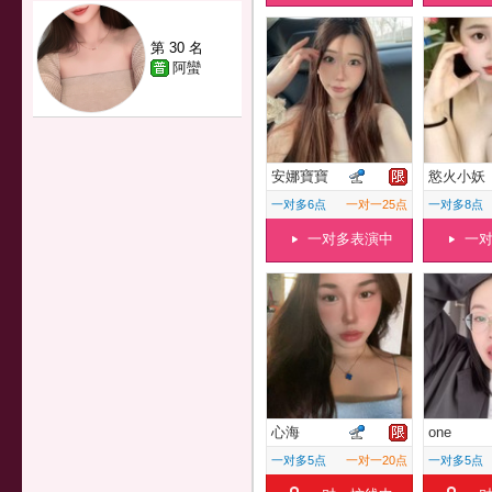
第 30 名
阿蠻
安娜寶寶
慾火小妖
一对多6点
一对一25点
一对多8点
一对多表演中
一
心海
one
一对多5点
一对一20点
一对多5点