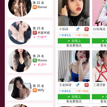
第 22 名
Remeii
第 23 名
小辰緋
白玫瑰花
米妮米妮
一对多6点
一对一25点
忙線中
在线上
看免费视讯
看免
第 24 名
Moona
表演中
王老師珺
三通淫妻
第 25 名
Miffy
一对多8点
一对一45点
在线上
看免费视讯
看免